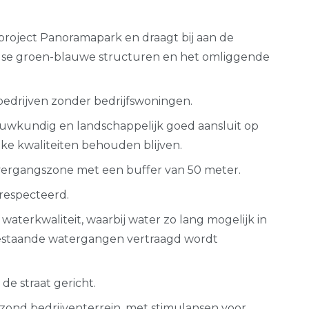
an project Panoramapark en draagt bij aan de
eidse groen-blauwe structuren en het omliggende
 bedrijven zonder bedrijfswoningen.
uwkundig en landschappelijk goed aansluit op
ke kwaliteiten behouden blijven.
vergangszone met een buffer van 50 meter.
respecteerd.
terkwaliteit, waarbij water zo lang mogelijk in
estaande watergangen vertraagd wordt
e straat gericht.
ond bedrijventerrein, met stimulansen voor