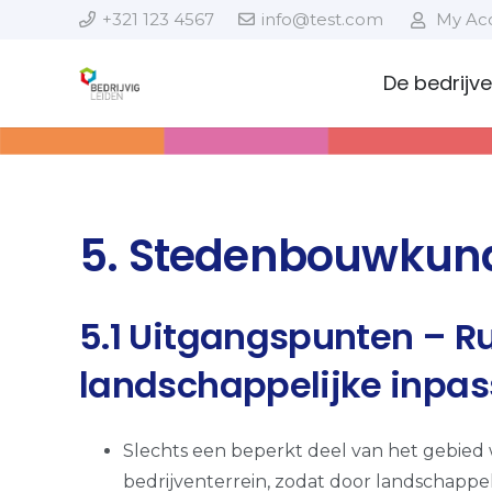
+321 123 4567
info@test.com
My Ac
De bedrijv
5. Stedenbouwkund
5.1 Uitgangspunten – Ru
landschappelijke inpas
Slechts een beperkt deel van het gebied
bedrijventerrein, zodat door landschappe